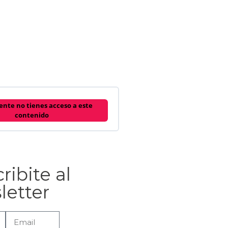
nte no tienes acceso a este
contenido
ribite al
letter