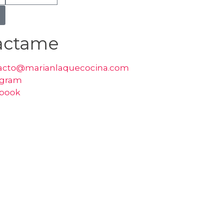
actame
acto@marianlaquecocina.com
agram
book