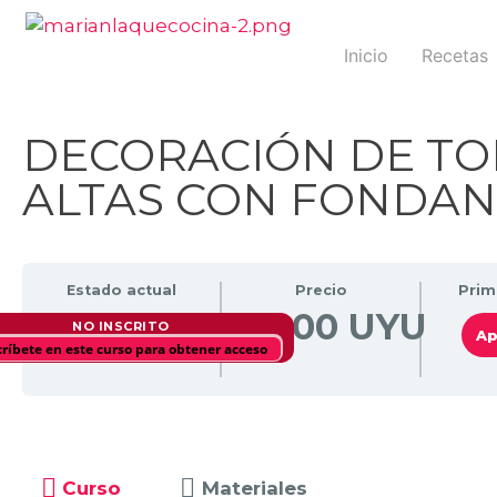
Inicio
Recetas
DECORACIÓN DE TO
ALTAS CON FONDAN
Estado actual
Precio
Prim
700,00 UYU
NO INSCRITO
Ap
críbete en este curso para obtener acceso
Curso
Materiales