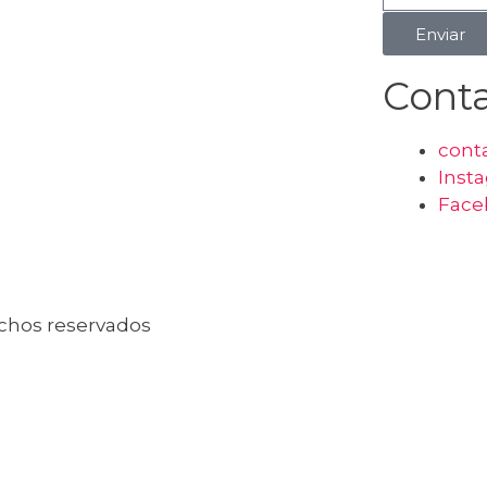
Enviar
Cont
cont
Inst
Face
echos reservados