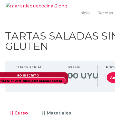
Inicio
Recetas
TARTAS SALADAS SI
GLUTEN
Estado actual
Precio
Prim
600,00 UYU
NO INSCRITO
Ap
críbete en este curso para obtener acceso
Curso
Materiales