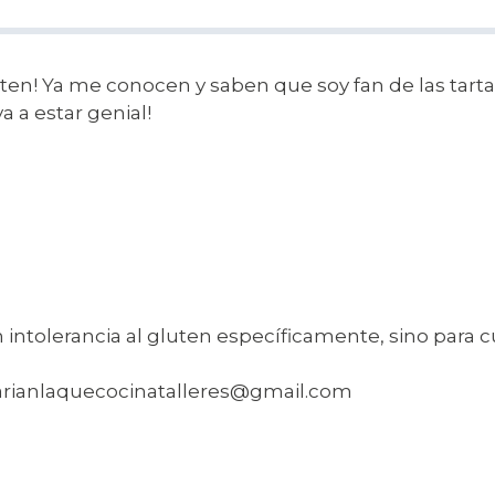
luten! Ya me conocen y saben que soy fan de las tart
a a estar genial!
 intolerancia al gluten específicamente, sino para c
marianlaquecocinatalleres@gmail.com