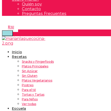
Quién soy
Contacto
Preguntas Frecuentes
Menu
Inicio
Recetas
Snacks y Fingerfoods
Platos Principales
Sin Azúcar
Sin Gluten
Platos Vegetarianos
Postres
Para el té
Tortas y Tartas
Para Niños
Ver todas
Escuela