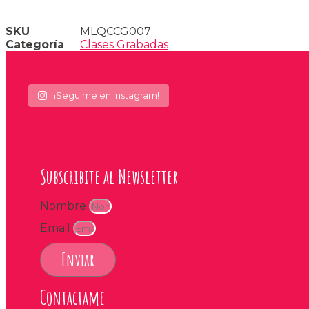
SKU
MLQCCG007
Categoría
Clases Grabadas
¡Seguime en Instagram!
Subscribite al Newsletter
Nombre
Email
Enviar
Contactame