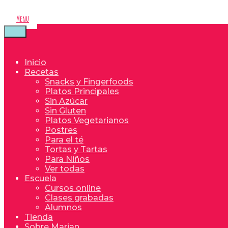
Saltar
al
Menu
contenido
Inicio
Recetas
Snacks y Fingerfoods
Platos Principales
Sin Azúcar
Sin Gluten
Platos Vegetarianos
Postres
Para el té
Tortas y Tartas
Para Niños
Ver todas
Escuela
Cursos online
Clases grabadas
Alumnos
Tienda
Sobre Marian