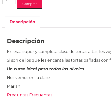
Decoración
Comprar
de
Tortas
Altas
con
Descripción
Fondant
-
Clase
Grabada
Descripción
cantidad
En esta super y completa clase de tortas altas, les 
Si son de los que les encanta las tortas bañadas con
Un curso ideal para todos los niveles.
Nos vemos en la clase!
Marian
Preguntas Frecuentes