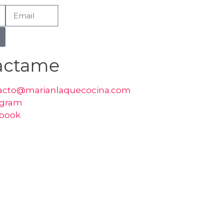
actame
acto@marianlaquecocina.com
agram
book