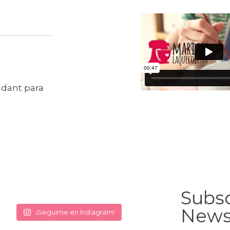
ndant para
Subsc
News
¡Seguime en Instagram!