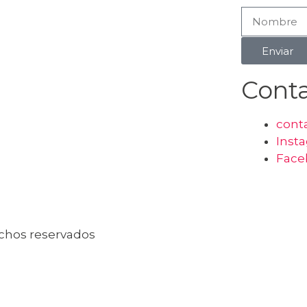
Enviar
Cont
cont
Inst
Face
echos reservados