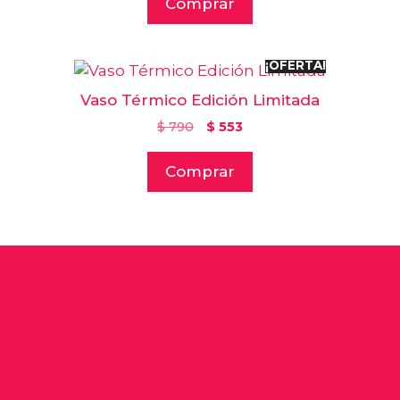
Comprar
¡OFERTA!
Vaso Térmico Edición Limitada
$
790
$
553
Comprar