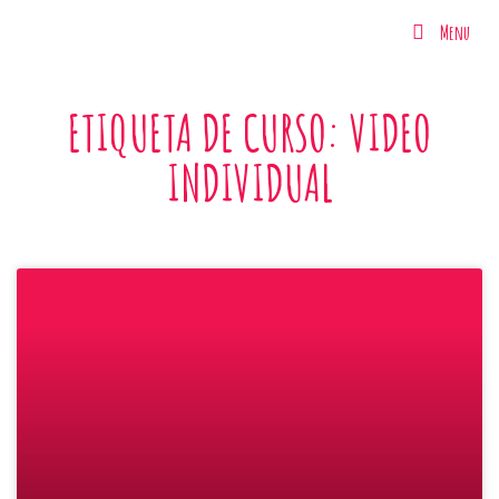
Menu
Menu
ETIQUETA DE CURSO: VIDEO
INDIVIDUAL