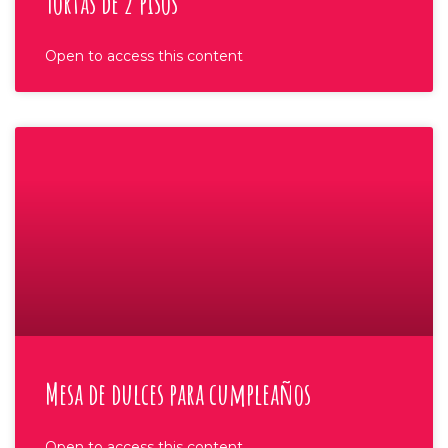
Tortas de 2 pisos
Open to access this content
Mesa de dulces para cumpleaños
Open to access this content