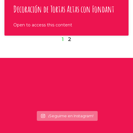
Decoración de Tortas Altas con Fondant
Open to access this content
1
2
¡Seguime en Instagram!